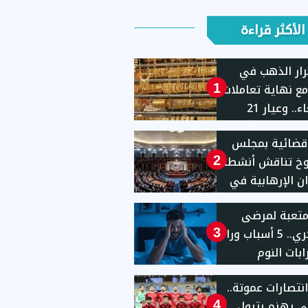
الأكثر قراءة
ار الذهب في
ع نهاية تعاملات
1
الأربعاء.. وعيار 21
يهًا
قضائية بمجلس
وخ تناقش أنشطة
2
ان الإرهابية في
يات المتحدة
 متعبة لمرضى
السكري.. 5 أسباب وراء
3
بات النوم
انتصارات عموتة..
ى يهزم بترول
4