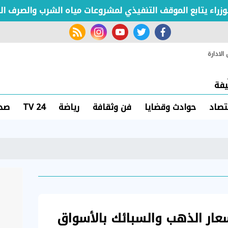
 يتابع الموقف التنفيذي لمشروعات مياه الشرب والصرف الصحي
rss feed
instagram
youtube
twitter
facebook
لادارة
فة
تصاد
حوادث وقضايا
فن وثقافة
رياضة
TV 24
صحة
عار الذهب والسبائك بالأسواق