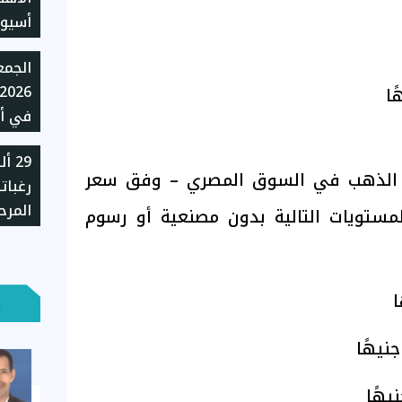
للموس
في أس
29 
جنيهًا
 الذهب في السوق المصري – وفق سعر
رغبات
الغد
المرح
لذهب عيار 24 – المستويات التالية بدون مصنعية أو رسوم
بالجا