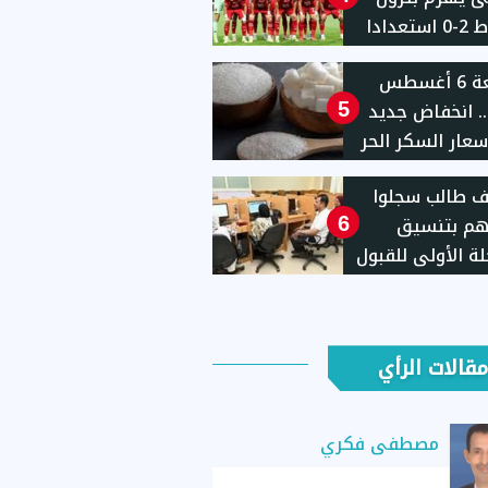
أسيوط 2-0 استعدادا
م الجديد
الجمعة 6 أغسطس
2026.. انخفاض جديد
5
عار السكر الحر
بالمنافذ الحكومية: 25
ألف طالب سجلوا
 للكيلو ابتداءً من
هم بتنسيق
6
لة الأولى للقبول
معات حتى الآن
مقالات الرأي
مصطفى فكري