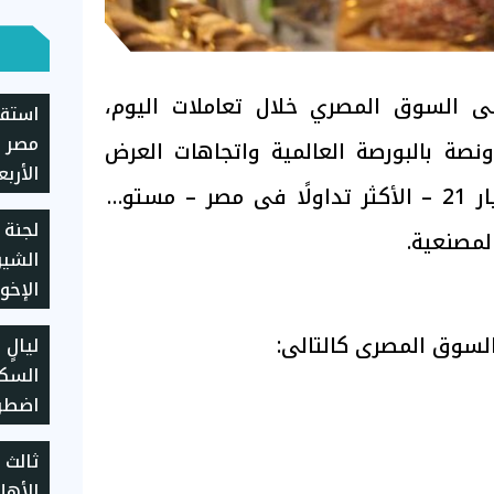
 السوق المصري خلال تعاملات اليوم،
استقر
مصر م
نصة بالبورصة العالمية واتجاهات العرض
والطلب محليًا، ليسجل عيار 21 – الأكثر تداولًا فى مصر – مستوى
يسجل 5930 جن
لجنة 
الشي
الإخو
الولا
لسوق المصرى كالتالى:
ليالٍ
اضطرا
ثالث 
الأهل