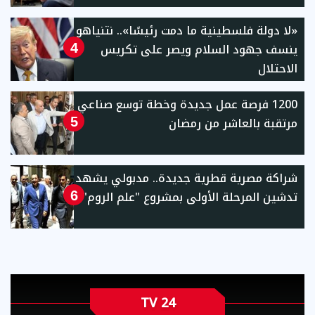
«لا دولة فلسطينية ما دمت رئيسًا».. نتنياهو
ينسف جهود السلام ويصر على تكريس
4
الاحتلال
1200 فرصة عمل جديدة وخطة توسع صناعي
مرتقبة بالعاشر من رمضان
5
شراكة مصرية قطرية جديدة.. مدبولي يشهد
تدشين المرحلة الأولى بمشروع "علم الروم"
6
TV 24