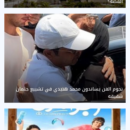
القصة؟
نجوم الفن يساندون محمد هنيدي في تشييع جثمان
شقيقه