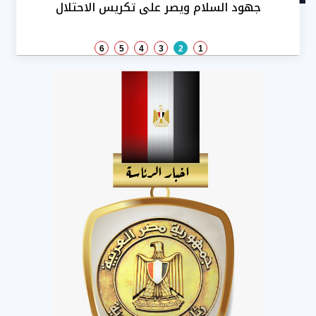
يسجل 6115 جنيهًا
6
5
4
3
2
1