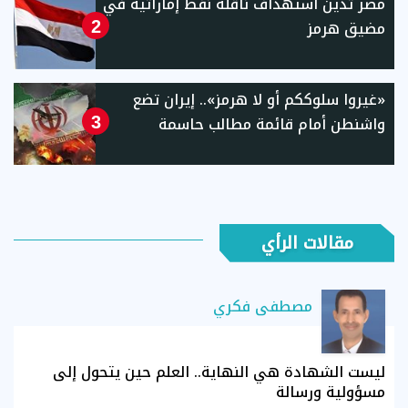
مصر تدين استهداف ناقلة نفط إماراتية في
مضيق هرمز
2
«غيروا سلوككم أو لا هرمز».. إيران تضع
واشنطن أمام قائمة مطالب حاسمة
3
مقالات الرأي
مصطفى فكري
ليست الشهادة هي النهاية.. العلم حين يتحول إلى
مسؤولية ورسالة