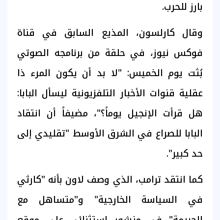
بارز للحرب.
وقال كارلسون، المذيع السابق في قناة
فوكس نيوز، في حلقة من برنامجه الصوتي
بُثت يوم الخميس: "لا بد أن يكون المرء ذا
عقلية قنوات الأخبار التلفزيونية ليسأل البابا:
هل قرأت الإنجيل يوماً؟"، مضيفاً أن انتقاد
البابا للصراع في الشرق الأوسط "تقليدي إلى
حد كبير".
كما انتقد ترامب، الذي وصف لاون بأنه "كارثي
في السياسة الخارجية" و"متساهل مع
الجريمة" في منشور استثنائي على موقع