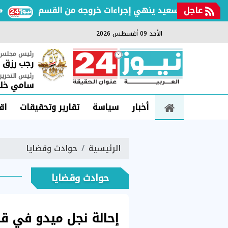
عاجل
جرعة من الأكشن والكوميديا.. أمير كرارة يستعد لـ«شغل كايرو»
الأحد 09 أغسطس 2026
رئيس مجلس ا
رجب رزق
رئيس التحرير
سامي خلي
أخبار
سياسة
تقارير وتحقيقات
اق
الرئيسية
حوادث وقضايا
حوادث وقضايا
إحالة نجل ميدو في قض