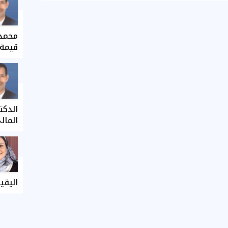
محمد 
قيمة 
الدكت
المال
اليقي