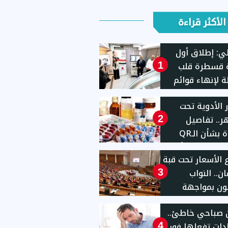
الأكثر قراءة
ي: إطلاق أول
 قسطرة قلب
1
ة لإنهاء قوائم
ار
 الأدوية تحت
ر.. تفاصيل
2
جديدة بشأن الـQR
Code ورسالة طمأنة
ع الأسعار تحت قبة
طنين
ان.. النواب
3
ون بمواجهة
 للمحتكرين
 صباحي خاطئ..
ار المخالفين
عادات تفعلها فور
4