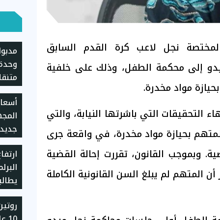
لمختصة نجل لاعب كرة القدم السابق
مدبول
وحدة
دو إلى محكمة الطفل، وذلك على خلفية
متنقل
يازة مواد مخدرة.
الانتظ
أسعار
هاء التحقيقات التي باشرتها النيابة، والتي
المجه
متهم بحيازة مواد مخدرة، في واقعة جرى
ية. وبموجب القانون، تقررت إحالة القضية
ارتفا
للموا
البرلم
أن المتهم لم يبلغ السن القانونية الكاملة
يطالب
حاسمة
روتين
والتج
10 