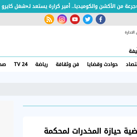
rss feed
instagram
youtube
twitter
facebook
لادارة
فة
تصاد
حوادث وقضايا
فن وثقافة
رياضة
TV 24
صحة
ية حيازة المخدرات لمحكمة