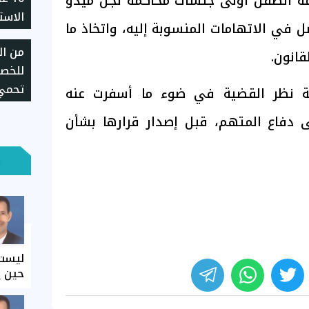
مة الطفل أولى جلسات محاكمة نجل ميدو
الاست
ل في الاتهامات المنسوبة إليه، واتخاذ ما
وتقل
من الر
قانون.
تحمي 
صة نظر القضية في ضوء ما أسفرت عنه
استخد
ى دفاع المتهم، قبل إصدار قرارها بشأن
ليست 
حين ي