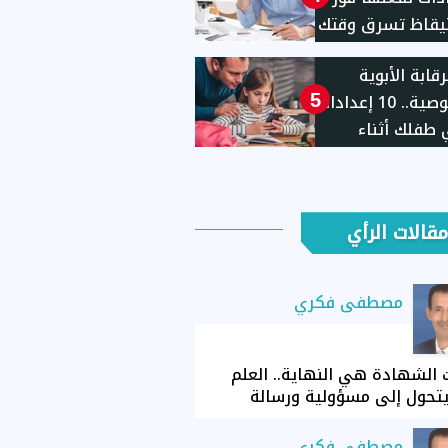
يقاظ تسرق وقتك
ل نشاطك
قابة الأبوية
للخصوصية.. 10 إعدادات
5
طفلك أثناء
ام الهاتف
مقالات الرأي
مصطفى فكري
الشهادة هي النهاية.. العلم
تحول إلى مسؤولية ورسالة
مصطفى فكري