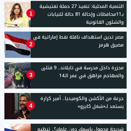
التنمية المحلية: تنفيذ 27 حملة تفتيشية
بـ11محافظات وإحالة 81 حالة للنيابات
1
والشئون القانونية
مصر تدين استهداف ناقلة نفط إماراتية في
مضيق هرمز
2
مجزرة داخل مدرسة في تايلاند.. 9 قتلى
والمهاجم مراهق في عمر الـ14
3
جرعة من الأكشن والكوميديا.. أمير كرارة
يستعد لـ«شغل كايرو»
4
شريحة محمول باسمك دون علمك؟.. تنظيم