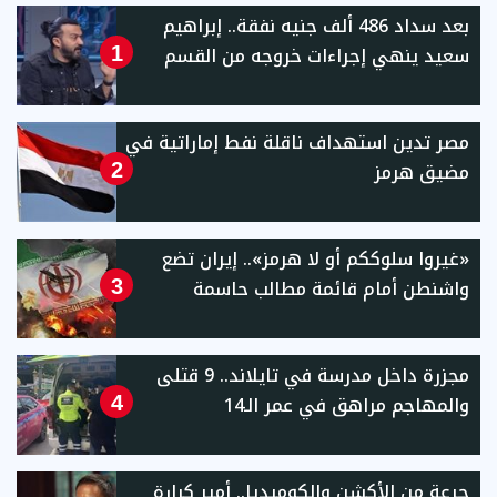
بعد سداد 486 ألف جنيه نفقة.. إبراهيم
سعيد ينهي إجراءات خروجه من القسم
1
مصر تدين استهداف ناقلة نفط إماراتية في
مضيق هرمز
2
«غيروا سلوككم أو لا هرمز».. إيران تضع
واشنطن أمام قائمة مطالب حاسمة
3
مجزرة داخل مدرسة في تايلاند.. 9 قتلى
والمهاجم مراهق في عمر الـ14
4
جرعة من الأكشن والكوميديا.. أمير كرارة