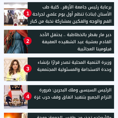
برعاية رئيس جامعة الأزهر.. كلية طب
الأسنان (بنات) تنظم أول يوم علمي لجراحة
1
الفم والوجه والفكين بمشاركة نخبة من كبار
الأساتذة والخبراء
دير مار بقطر بالخطاطبة .. يحتفل الأحد
القادم بعشية عيد الشهيده العفيفة
2
فيلومينا العجائبية
وزيرة التنمية المحلية تصدر قرارًا بإنشاء
وحدة الاستدامة والمسئولية المجتمعية
3
الرئيس السيسى وملك البحرين: ضرورة
التزام الجميع بتنفيذ اتفاق وقف حرب غزة
4
«الأرصاد» تحذر من طقس الجمعة: موجة