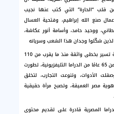
من قلب “الحارة” التي كتب عنها نجيب
ل صنع الله إبراهيم، وفتحية العسال
طاني، ووحيد حامد، وأسامة أنور عكاشة،
 الذين شكّلوا وجدان هذا الشعب وسريانه
وأضاف أن الدراما المصرية تسير بخطى واثقة منذ ما يقرب من 110
أعوام من السينما، وأكثر من 65 عامًا من الدراما التليفزيونية، تطورت
وصقلت الأدوات، وتنوعت التجارب، لتخلق
وية مصر العميقة، وتصبح مرآة حقيقية
لدراما المصرية قادرة على تقديم محتوى