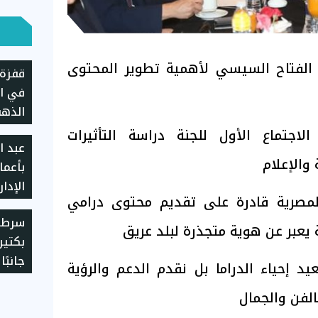
د الفتاح السيسي لأهمية تطوير المحتوى
قفزة 
في ال
الذهب
المصر
لاجتماع الأول للجنة دراسة التأثيرات
عبد ا
 والإعلام
بأعما
الإدار
 المصرية قادرة على تقديم محتوى درامي
"تيتو
سرطان
 يعبر عن هوية متجذرة لبلد عريق
بكتير
جانبً
عيد إحياء الدراما بل نقدم الدعم والرؤية
الفن والجمال