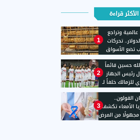
الأكثر قراءة
عالمية وتراجع
دولار.. تحركات
1
 تضع الأسواق
ية تحت المجهر
لله حسين قائماً
ل رئيس الجهاز
2
ي للزمالك خلفاً لـ
"
 القولون..
يا الأمعاء تكشف
3
ا مجهولًا من المرض