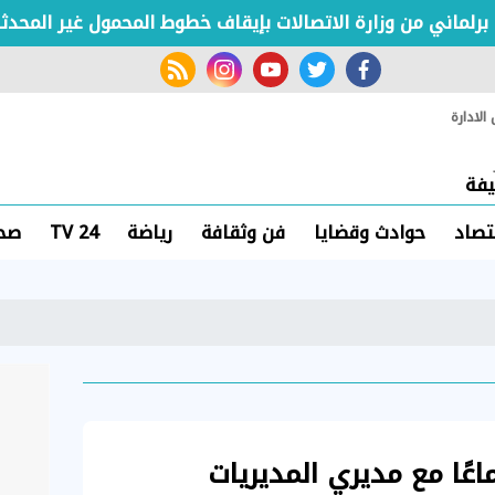
ي من وزارة الاتصالات بإيقاف خطوط المحمول غير المحدثة
rss feed
instagram
youtube
twitter
facebook
لادارة
فة
تصاد
حوادث وقضايا
فن وثقافة
رياضة
TV 24
صحة
اعًا مع مديري المديريات