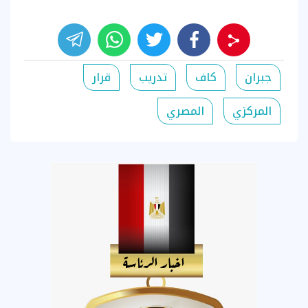
جبران
كاف
تدريب
قرار
المركزي
المصري