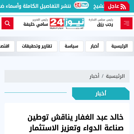
عاجل
ننشر التفاصيل الكاملة وأسماء ضحاي
رئيس مجلس الادارة
رئيس التحرير
رجب رزق
سامي خليفة
الرئيسية
أخبار
سياسة
تقارير وتحقيقات
اقتصا
الرئيسية
أخبار
أخبار
خالد عبد الغفار يناقش توطين
صناعة الدواء وتعزيز الاستثمار