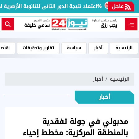
لم
عاجل
اعتماد نتيجة الدور الثانى للثانوية الأزهرية لمعاهد فلسطين بنسبة نجاح 97.7%
رئيس مجلس الادارة
رئيس التحرير
رجب رزق
سامي خليفة
الرئيسية
أخبار
سياسة
تقارير وتحقيقات
اقتصا
الرئيسية
أخبار
أخبار
مدبولي في جولة تفقدية
بالمنطقة المركزية: مخطط إحياء