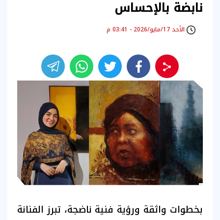
نابضة بالإحساس
الأحد 17/مايو/2026 - 03:41 م
بخطوات واثقة ورؤية فنية ناضجة، تبرز الفنانة