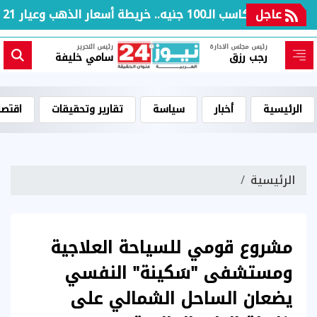
عاجل
بعد مكاسب الـ100 جنيه.. خريطة أسعار الذهب وعيار 21 بالعطلة الأسبوعية
رئيس مجلس الادارة
رئيس التحرير
رجب رزق
سامي خليفة
الرئيسية
أخبار
سياسة
تقارير وتحقيقات
اقتصا
الرئيسية
مشروع قومي للسياحة العلاجية
ومستشفى "سَكينة" النفسي
يضعان الساحل الشمالي على