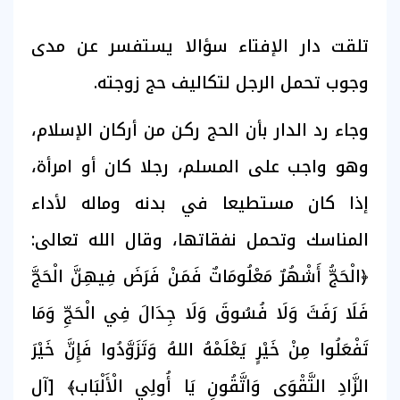
تلقت دار الإفتاء سؤالا يستفسر عن مدى
وجوب تحمل الرجل لتكاليف حج زوجته.
وجاء رد الدار بأن الحج ركن من أركان الإسلام،
وهو واجب على المسلم، رجلا كان أو امرأة،
إذا كان مستطيعا في بدنه وماله لأداء
المناسك وتحمل نفقاتها، وقال الله تعالى:
﴿الْحَجُّ أَشْهُرٌ مَعْلُومَاتٌ فَمَنْ فَرَضَ فِيهِنَّ الْحَجَّ
فَلَا رَفَثَ وَلَا فُسُوقَ وَلَا جِدَالَ فِي الْحَجِّ وَمَا
تَفْعَلُوا مِنْ خَيْرٍ يَعْلَمْهُ اللهُ وَتَزَوَّدُوا فَإِنَّ خَيْرَ
الزَّادِ التَّقْوَى وَاتَّقُونِ يَا أُولِي الْأَلْبَاب﴾ [آل