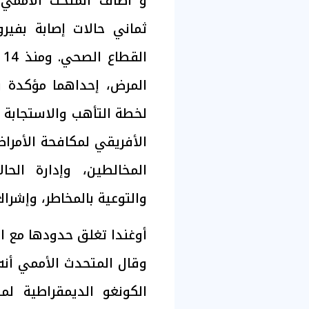
و أضاف المتحث الأممي 
ثماني حالات إصابة بفير
ا
المرض، إحداهما مؤكدة وا
لخطة التأهب والاستجابة ال
الأفريقي لمكافحة الأمراض،
المخالطين، وإدارة الحا
والتوعية بالمخاطر، وإشراك
أوغندا تغلق حدودها مع ال
وقال المتحدث الأممي أن
الكونغو الديمقراطية لمد