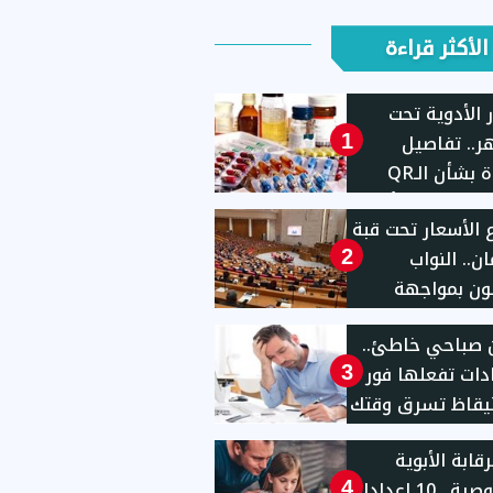
الأكثر قراءة
 الأدوية تحت
ر.. تفاصيل
1
جديدة بشأن الـQR
Code ورسالة طمأنة
ع الأسعار تحت قبة
طنين
ان.. النواب
2
ون بمواجهة
 للمحتكرين
 صباحي خاطئ..
ار المخالفين
عادات تفعلها فور
3
يقاظ تسرق وقتك
ل نشاطك
قابة الأبوية
للخصوصية.. 10 إعدادات
4