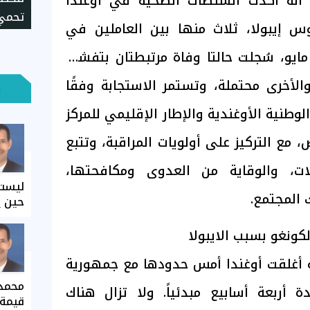
أنه أكدت السلطات الصحية في أوغندا
تحمي 
وس إيبولا، ثلاث منها بين العاملين في
استخد
لقطاع الصحي. ومنذ 14 مايو، سُجلت حالتا وفاة مرتبطتان بتفشي
لأخرى محتملة، وتستمر الاستجابة وفقًا
وطنية الأوغندية والإطار الإقليمي للمركز
 مع التركيز على أولويات المراقبة، وتتبع
لات، والوقاية من العدوى ومكافحتها،
ليست 
 المجتمع.
حين ي
كونغو بسبب الايبولا
ه أغلقت أوغندا أمس حدودها مع جمهورية
محمد 
ة أربعة أسابيع مبدئياً. ولا تزال هناك
قيمة 