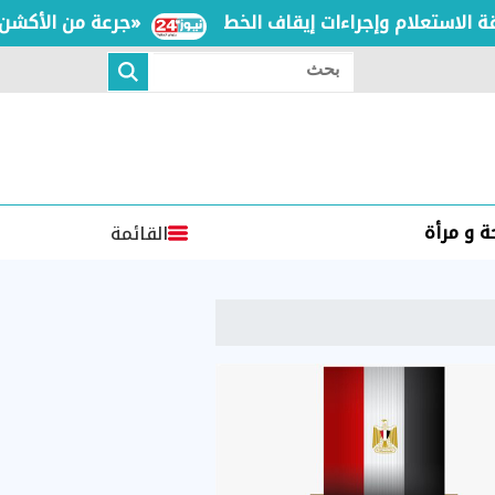
تعلام وإجراءات إيقاف الخط
جرعة من الأكشن والكوميديا.. أمير كرارة يستعد لـ«شغل كايرو»
بحث
 و مرأة
القائمة