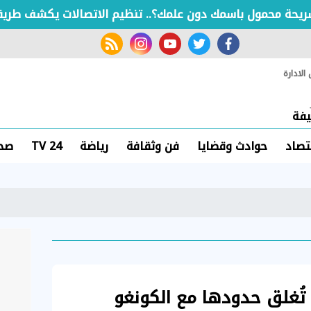
محمول باسمك دون علمك؟.. تنظيم الاتصالات يكشف طريقة الاس
rss feed
instagram
youtube
twitter
facebook
لادارة
فة
تصاد
حوادث وقضايا
فن وثقافة
رياضة
TV 24
صحة
ا تُغلق حدودها مع الكونغو