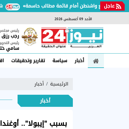
عاجل
. إيران تضع واشنطن أمام قائمة مطالب حاسمة
شريحة 
الأحد 09 أغسطس 2026
رئيس مجلس ا
رجب رزق
رئيس التحرير
سامي خلي
أخبار
سياسة
تقارير وتحقيقات
اق
الرئيسية
أخبار
أخبار
بسبب "إيبولا".. أوغند