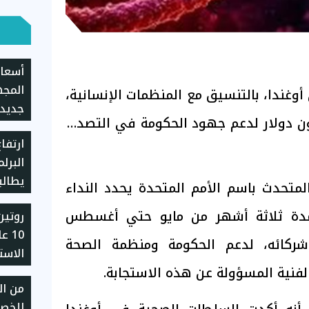
أسعار
المجه
وغندا، بالتنسيق مع المنظمات الإنسانية،
اجلاً لجمع 15.8 مليون دولار لدعم جهود الحكومة في التصدي
ارتفا
للموا
البرلم
يطالب
متحدث باسم الأمم المتحدة يحدد النداء
حاسمة
دة ثلاثة أشهر من مايو حتي أغسطس
روتين
والتج
10 
شركائه، لدعم الحكومة ومنظمة الصحة
الاست
لفنية المسؤولة عن هذه الاستجابة.
وتقل
من الر