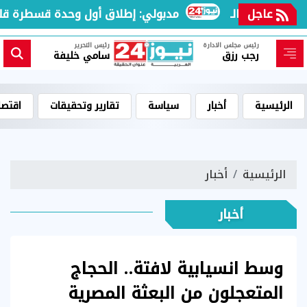
عاجل
مدبولي: إطلاق أول وحدة قسطرة قلب متنق
رئيس مجلس الادارة
رئيس التحرير
رجب رزق
سامي خليفة
الرئيسية
أخبار
سياسة
تقارير وتحقيقات
اقتصا
الرئيسية
أخبار
أخبار
وسط انسيابية لافتة.. الحجاج
المتعجلون من البعثة المصرية