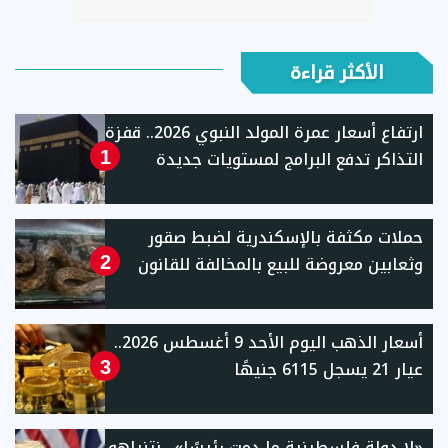
الأكثر قراءة
ارتفاع أسعار عمرة المولد النبوي 2026.. قفزة
التذاكر تدفع البرامج لمستويات جديدة
1
حملات مكثفة بالإسكندرية لضبط صقور
وثعابين معروضة للبيع بالمخالفة للقانون
2
أسعار الذهب اليوم الأحد 9 أغسطس 2026..
عيار 21 يسجل 6115 جنيهًا
3
«لا دولة فلسطينية ما دمت رئيسًا».. نتنياهو