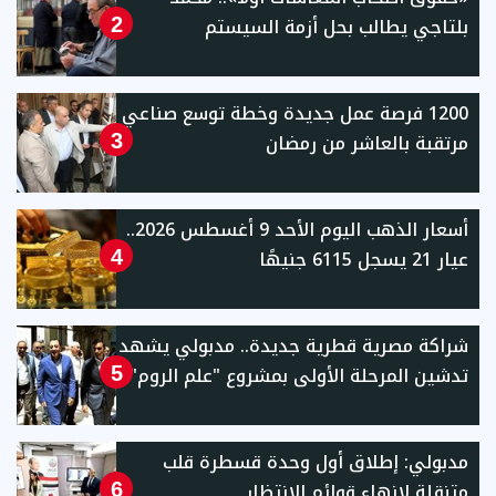
بلتاجي يطالب بحل أزمة السيستم
2
1200 فرصة عمل جديدة وخطة توسع صناعي
مرتقبة بالعاشر من رمضان
3
أسعار الذهب اليوم الأحد 9 أغسطس 2026..
عيار 21 يسجل 6115 جنيهًا
4
شراكة مصرية قطرية جديدة.. مدبولي يشهد
تدشين المرحلة الأولى بمشروع "علم الروم"
5
مدبولي: إطلاق أول وحدة قسطرة قلب
متنقلة لإنهاء قوائم الانتظار
6