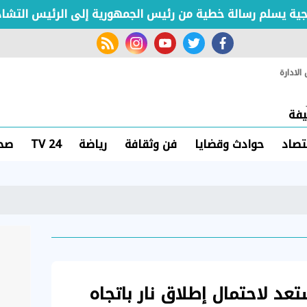
ة يسلم رسالة خطية من رئيس الجمهورية إلى الرئيس التشادي
rss feed
instagram
youtube
twitter
facebook
لادارة
فة
تصاد
حوادث وقضايا
فن وثقافة
رياضة
TV 24
صحة
عد لاحتمال إطلاق نار باتجاه