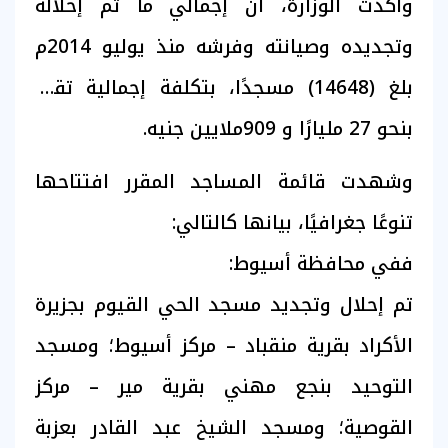
وأكدت الوزارة، أن إجمالي ما تم إحلاله
وتجديده وصيانته وفرشه منذ يوليو 2014م
بلغ (14648) مسجدًا، بتكلفة إجمالية تقدر
بنحو 27 مليارًا و 909ملايين جنيه.
وشهدت قائمة المساجد المقرر افتتاحها
تنوعًا جغرافيًا، بيانها كالتالي:
ففي محافظة أسيوط:
تم إحلال وتجديد مسجد الحي القيوم بجزيرة
الأكراد بقرية منقباد – مركز أسيوط؛ ومسجد
التوحيد بنجع مهني بقرية مير – مركز
القوصية؛ ومسجد الشيخ عبد القادر بعزبة