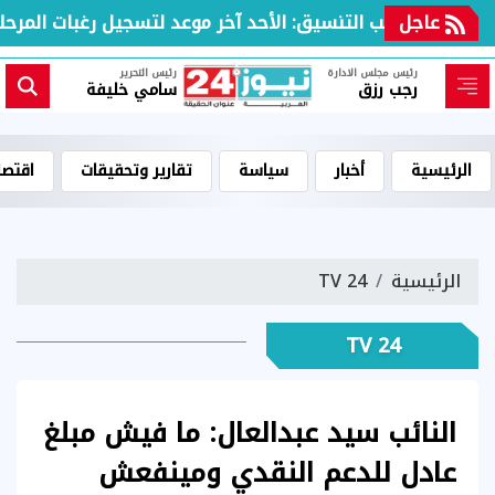
عاجل
مكتب التنسيق: الأحد آخر موعد لتسجيل رغبات المرحلة ال
رئيس مجلس الادارة
رئيس التحرير
رجب رزق
سامي خليفة
الرئيسية
أخبار
سياسة
تقارير وتحقيقات
اقتصا
الرئيسية
TV 24
TV 24
النائب سيد عبدالعال: ما فيش مبلغ
عادل للدعم النقدي ومينفعش