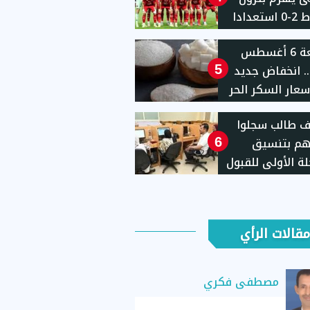
أسيوط 2-0 استعدادا
م الجديد
الجمعة 6 أغسطس
2026.. انخفاض جديد
5
عار السكر الحر
بالمنافذ الحكومية: 25
ألف طالب سجلوا
 للكيلو ابتداءً من
هم بتنسيق
6
لة الأولى للقبول
معات حتى الآن
مقالات الرأي
مصطفى فكري