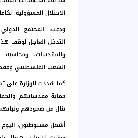
سياسة استهداف المقدسا
الاحتلال المسؤولية الكامل
ودعت، المجتمع الدولي 
التدخل العاجل لوقف هذه ا
والمقدسات، ومحاسبة ا
الشعب الفلسطيني ومقدس
كما شددت الوزارة على ت
حماية مقدساتهم والحفاظ
تنال من صمودهم وثباتهم
أشعل مستوطنون، اليوم ال
ومزارع النوباني شمال را