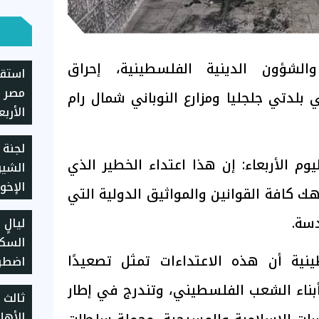
والشؤون الدينية الفلسطينية، إحراق
استقر
مصر م
لدتي جلجليا ومزارع النوباني شمال رام
يسجل 5930 جن
لجنة 
يوم الأربعاء: إن هذا اعتداء الخطير الذي
الشي
الإخو
ك كافة القوانين والمواثيق الدولية التي
الولا
دسة.
ليالٍ
نية أن هذه الاعتداءات تمثل تصعيدًا
اضطرا
 أبناء الشعب الفلسطيني، وتندرج في إطار
ثالث 
الأهل