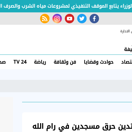
ء يتابع الموقف التنفيذي لمشروعات مياه الشرب والصرف الصحي
rss feed
instagram
youtube
twitter
facebook
لادارة
فة
تصاد
حوادث وقضايا
فن وثقافة
رياضة
TV 24
صحة
تدين حرق مسجدين في رام الله