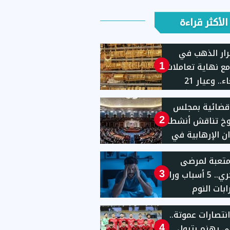
الأكثر قراءة
ار الذهب في
ع نهاية تعاملات
1
الأربعاء.. وعيار 21
يهًا
قضائية بمجلس
وخ تناقش أنشطة
2
ان الإرهابية في
يات المتحدة
 متعبة لمرضى
السكري.. 5 أسباب وراء
3
بات النوم
انتصارات عموتة..
ى يهزم بترول
4