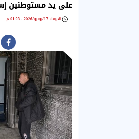
على يد مستوطنين إسر
الأربعاء 17/يونيو/2026 - 01:03 م