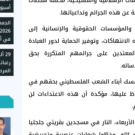
ت الإسلامية والمسيحية، محملة سلطات
ة عن هذه الجرائم وتداعياتها.
للموس
والمؤسسات الحقوقية والإنسانية إلى
في أس
لانتهاكات، وتوفير الحماية لدور العبادة
لمعتدين على جرائمهم المتكررة بحق
29 
جنيهًا
رغبات
الغد
اته.
المرح
بالجا
مسك أبناء الشعب الفلسطيني بحقهم في
 عليها، مؤكدة أن هذه الاعتداءات لن
.
أربعاء، النار في مسجدين بقريتي جلجليا
م الله، وخطّوا شعارات عنصرية وتحريضية