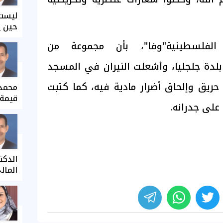
ليست 
حين ي
 الفلسطينية"وفا"، بأن مجموعة من
لدة جلجليا، وأشعلت النيران في المسجد
ع حريق وإلحاق أضرار مادية فيه، كما كتبت
محمد 
قيمة 
على جدرانه.
الدكت
المال