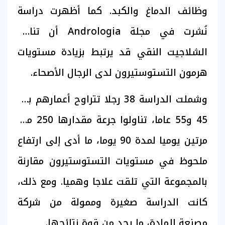
وظائف الدماغ والكبد. كما أظهرت دراسة
نُشرت في مجلة Andrologia أن تناول
الشلاجيت النقي قد يرتبط بزيادة مستويات
هرمون التستوستيرون لدى الرجال الأصحاء.
وشملت الدراسة 38 رجلا تتراوح أعمارهم بين
45 و55 عاما، تناولوا جرعة مقدارها 250 ملغ
مرتين يوميا لمدة 90 يوما، ما أدى إلى ارتفاع
ملحوظ في مستويات التستوستيرون مقارنة
بالمجموعة التي تلقت علاجا وهميا. ومع ذلك،
كانت الدراسة صغيرة وممولة من شركة
مصنعة للمادة، ما يحد من قوة نتائجها.