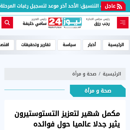
عاجل
مكتب التنسيق: الأحد آخر موعد لتسجيل رغبات المرحلة الأو
رئيس مجلس الادارة
رئيس التحرير
رجب رزق
سامي خليفة
الرئيسية
أخبار
سياسة
تقارير وتحقيقات
اقتصا
الرئيسية
صحة و مرأة
صحة و مرأة
مكمل شهير لتعزيز التستوستيرون
يثير جدلا عالميا حول فوائده