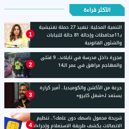
الأكثر قراءة
التنمية المحلية: تنفيذ 27 حملة تفتيشية
بـ11محافظات وإحالة 81 حالة للنيابات
1
والشئون القانونية
مجزرة داخل مدرسة في تايلاند.. 9 قتلى
والمهاجم مراهق في عمر الـ14
2
جرعة من الأكشن والكوميديا.. أمير كرارة
يستعد لـ«شغل كايرو»
3
شريحة محمول باسمك دون علمك؟.. تنظيم
الاتصالات يكشف طريقة الاستعلام وإجراءات
4