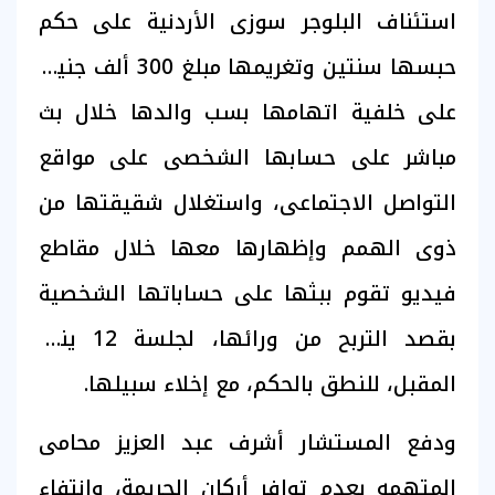
استئناف البلوجر سوزى الأردنية على حكم
حبسها سنتين وتغريمها مبلغ 300 ألف جنيه،
على خلفية اتهامها بسب والدها خلال بث
مباشر على حسابها الشخصى على مواقع
التواصل الاجتماعى، واستغلال شقيقتها من
ذوى الهمم وإظهارها معها خلال مقاطع
فيديو تقوم ببثها على حساباتها الشخصية
بقصد التربح من ورائها، لجلسة 12 يناير
المقبل، للنطق بالحكم، مع إخلاء سبيلها.
ودفع المستشار أشرف عبد العزيز محامى
المتهمه بعدم توافر أركان الجريمة، وانتفاء