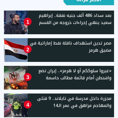
بعد سداد 486 ألف جنيه نفقة.. إبراهيم
سعيد ينهي إجراءات خروجه من القسم
1
مصر تدين استهداف ناقلة نفط إماراتية في
مضيق هرمز
2
«غيروا سلوككم أو لا هرمز».. إيران تضع
واشنطن أمام قائمة مطالب حاسمة
3
مجزرة داخل مدرسة في تايلاند.. 9 قتلى
والمهاجم مراهق في عمر الـ14
4