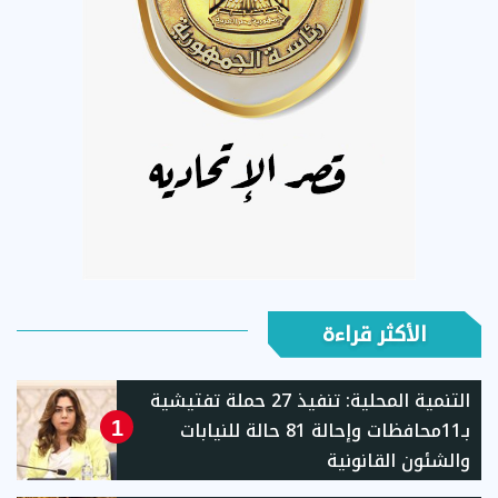
الأكثر قراءة
التنمية المحلية: تنفيذ 27 حملة تفتيشية
بـ11محافظات وإحالة 81 حالة للنيابات
1
والشئون القانونية