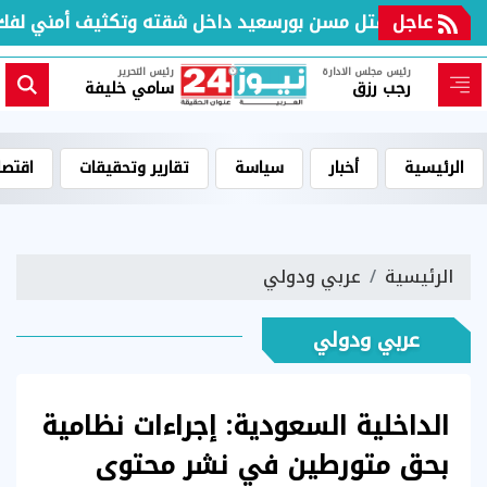
عاجل
واليس مقتل مسن بورسعيد داخل شقته وتكثيف أمني لفك الل
رئيس مجلس الادارة
رئيس التحرير
رجب رزق
سامي خليفة
الرئيسية
أخبار
سياسة
تقارير وتحقيقات
اقتصا
الرئيسية
عربي ودولي
عربي ودولي
الداخلية السعودية: إجراءات نظامية
بحق متورطين في نشر محتوى