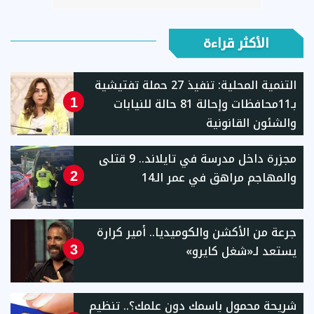
الأكثر قراءة
التنمية المحلية: تنفيذ 27 حملة تفتيشية
بـ11محافظات وإحالة 81 حالة للنيابات
1
والشئون القانونية
مجزرة داخل مدرسة في تايلاند.. 9 قتلى
والمهاجم مراهق في عمر الـ14
2
جرعة من الأكشن والكوميديا.. أمير كرارة
يستعد لـ«شغل كايرو»
3
شريحة محمول باسمك دون علمك؟.. تنظيم