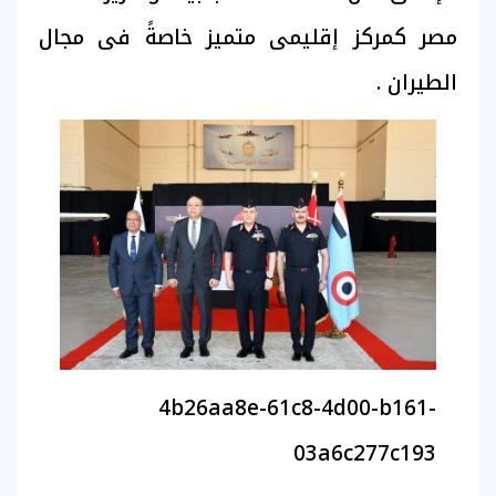
مصر كمركز إقليمى متميز خاصةً فى مجال
الطيران .
4b26aa8e-61c8-4d00-b161-
03a6c277c193