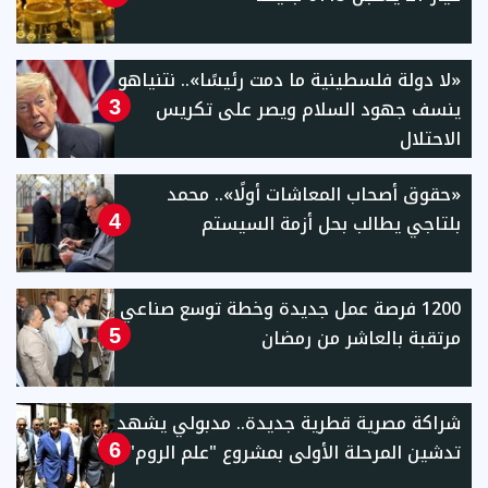
«لا دولة فلسطينية ما دمت رئيسًا».. نتنياهو
ينسف جهود السلام ويصر على تكريس
3
الاحتلال
«حقوق أصحاب المعاشات أولًا».. محمد
بلتاجي يطالب بحل أزمة السيستم
4
1200 فرصة عمل جديدة وخطة توسع صناعي
مرتقبة بالعاشر من رمضان
5
شراكة مصرية قطرية جديدة.. مدبولي يشهد
تدشين المرحلة الأولى بمشروع "علم الروم"
6