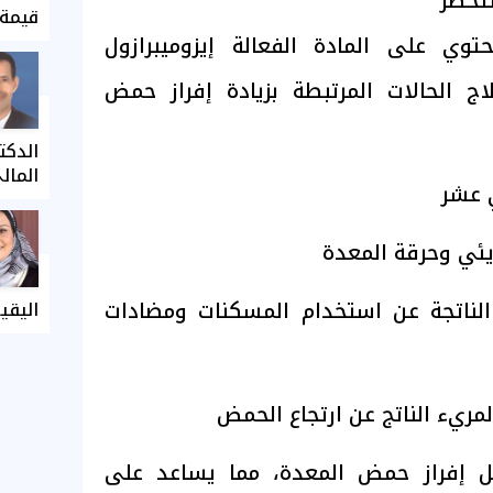
تحضر
قيمة 
وي على المادة الفعالة إيزوميبرازول
Eso) في علاج الحالات المرتبطة بزيادة إفراز حمض
الدكت
المال
ي عشر
ريئي وحرقة المعدة
الناتجة عن استخدام المسكنات ومضادات
اليقي
مريء الناتج عن ارتجاع الحمض
ل إفراز حمض المعدة، مما يساعد على