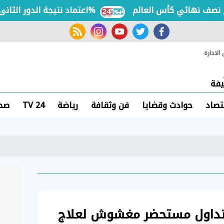
 نهائي كأس العالم
اعتماد نتيجة الدور الثانى للثانوية الأزهرية لمعاهد فلسطين بنسبة نجاح 97.7%
rss feed
instagram
youtube
twitter
facebook
لادارة
فة
تصاد
حوادث وقضايا
فن وثقافة
رياضة
TV 24
صحة
 تداول مستحضر مغشوش لعلاج