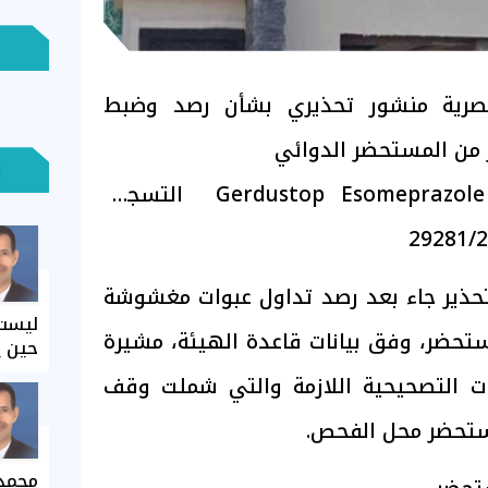
مصرية منشور تحذيري بشأن رصد وضبط
من المستحضر الدوائي
Gerdustop Esomeprazole 40mg – 20 capsule التسجيل
2
تحذير جاء بعد رصد تداول عبوات مغشوشة
ليست 
تحضر، وفق بيانات قاعدة الهيئة، مشيرة
حين ي
ءات التصحيحية اللازمة والتي شملت وقف
مستحضر محل الفحص.
محمد 