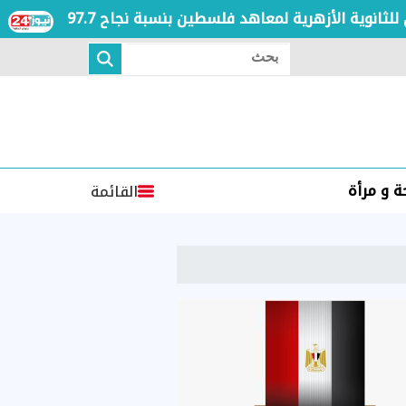
الفري
بحث
 و مرأة
القائمة