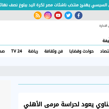
سي يهنئ منتخب ناشئات مصر لكرة اليد ببلوغ نصف نهائي كأس
rss feed
instagram
youtube
twitter
facebook
لادارة
فة
تصاد
حوادث وقضايا
فن وثقافة
رياضة
TV 24
صحة
شناوي يعود لحراسة مرمى الأهلي