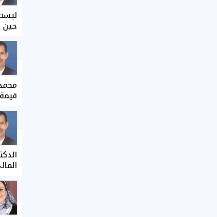
ليست 
حين ي
محمد 
قيمة 
الدكت
المال