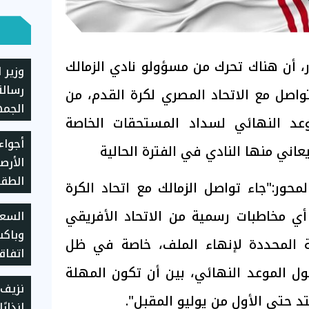
ر، أن هناك تحرك من مسؤولو نادي الزمالك
وزير 
رسال
تواصل مع الاتحاد المصري لكرة القدم، من
الجمه
عد النهائي لسداد المستحقات الخاصة
التش
أجواء
عاني منها النادي في الفترة الحالية
الأرص
الطقس
محور:"جاء تواصل الزمالك مع اتحاد الكرة
المتو
 مخاطبات رسمية من الاتحاد الأفريقي
السعو
وباكس
ة المحددة لإنهاء الملف، خاصة في ظل
اتفاق
حول الموعد النهائي، بين أن تكون المهلة
مكة
نزيف 
إنذارً