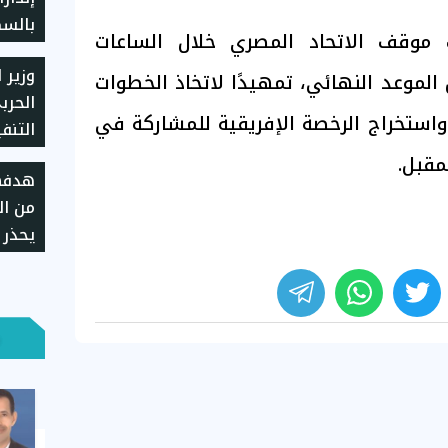
بالسك
 موقف الاتحاد المصري خلال الساعات
الثان
وزير ا
الموعد النهائي، تمهيدًا لاتخاذ الخطوات
الحرب
د واستخراج الرخصة الإفريقية للمشاركة في
التنف
"حياة
مقبل.
هدفهم
من ال
يحذر 
الإره