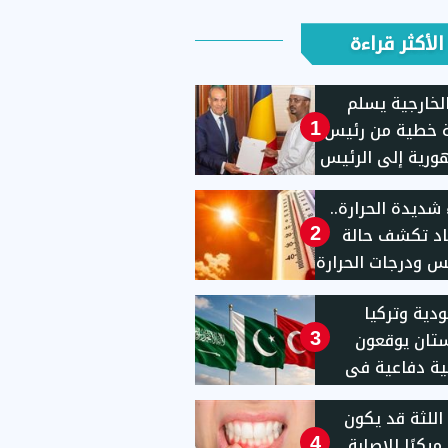
الأكثر قراءة
الخارجية يسلم
ة خطية من رئيس
1
ورية إلى الرئيس
ادي
 شديدة الحرارة..
اد تكشف حالة
2
 ودرجات الحرارة
قعة
دية وتركيا
تان يوقعون
3
ية دفاعية فى
اللثة قد يكون
ا مبكرًا للإصابة
4