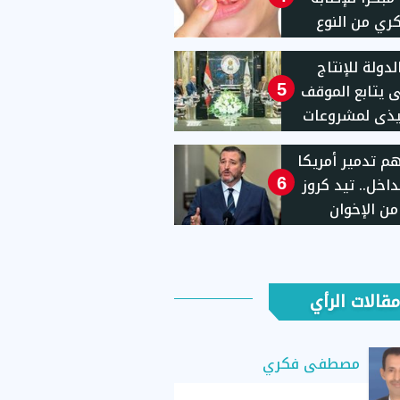
ري من النوع
ي
لدولة للإنتاج
ى يتابع الموقف
5
يذى لمشروعات
 كريمة"
 تدمير أمريكا
داخل.. تيد كروز
6
من الإخوان
ابية
مقالات الرأي
مصطفى فكري