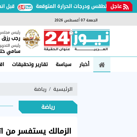
عاجل
شف حالة الطقس ودرجات الحرارة المتوقعة
قبل انطلاق ا
الجمعة 07 أغسطس 2026
رئيس مجلس ا
رجب رزق
رئيس التحرير
سامي خلي
أخبار
سياسة
تقارير وتحقيقات
اق
الرئيسية
رياضة
رياضة
الزمالك يستفسر من ات