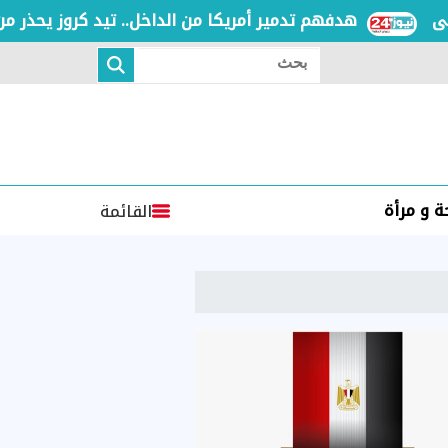
هدفهم تدمير أمريكا من الداخل.. تيد كروز يحذر من الإخو
بحث
 و مرأة
القائمة