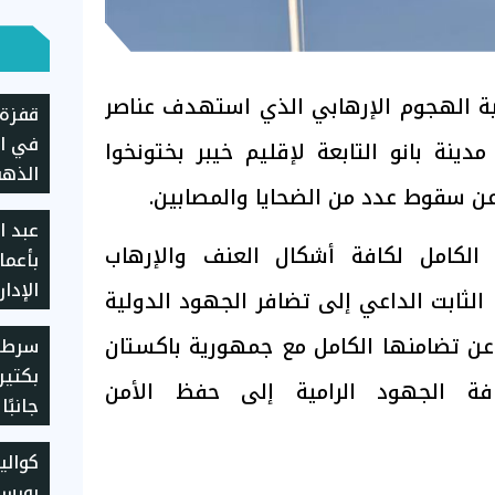
ية الهجوم الإرهابي الذي استهدف عناصر
قفزة 
في ال
دينة بانو التابعة لإقليم خيبر بختونخوا
الذهب
عن سقوط عدد من الضحايا والمصابين.
المصر
عبد ا
الكامل لكافة أشكال العنف والإرهاب
بأعما
الإدار
لثابت الداعي إلى تضافر الجهود الدولية
"تيتو
 عن تضامنها الكامل مع جمهورية باكستان
سرطان
بكتير
افة الجهود الرامية إلى حفظ الأمن
جانبً
كوال
بورسع