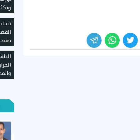
وتكثي
اللغز
تسلسل
القضا
صفحة
بعد ت
الطقس
الحرا
والمح
38 درجة