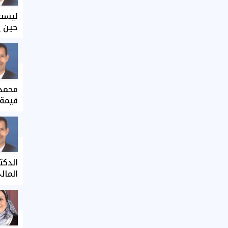
ليست 
حين ي
محمد 
قيمة 
الدكت
المال