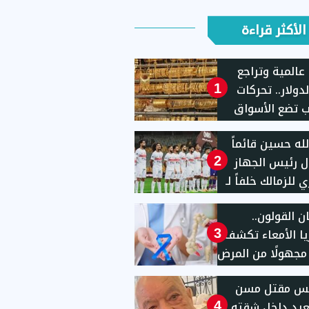
الأكثر قراءة
عالمية وتراجع
دولار.. تحركات
1
 تضع الأسواق
ية تحت المجهر
لله حسين قائماً
ل رئيس الجهاز
2
ي للزمالك خلفاً لـ
"
 القولون..
يا الأمعاء تكشف
3
ا مجهولًا من المرض
يس مقتل مسن
يد داخل شقته
4