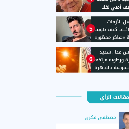
ف أمني لفك
 الأزمات
ئية.. كيف طويت
5
 «شاكر محظور»
نفيذ العقوبة؟
 غدا.. شديد
رة ورطوبة مرتفعة
6
سوسة بالقاهرة
مقالات الرأي
مصطفى فكري