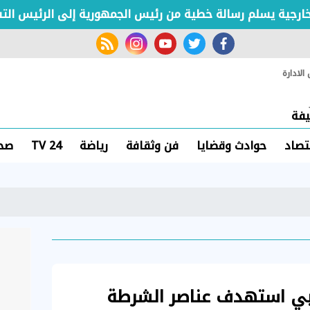
جية يسلم رسالة خطية من رئيس الجمهورية إلى الرئيس التشادي
rss feed
instagram
youtube
twitter
facebook
لادارة
فة
تصاد
حوادث وقضايا
فن وثقافة
رياضة
TV 24
صحة
بي استهدف عناصر الشرطة