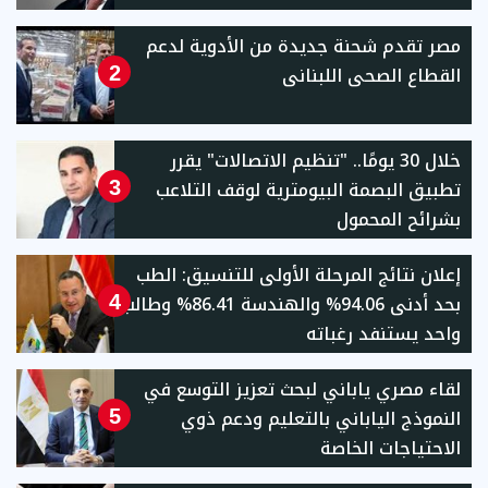
مصر تقدم شحنة جديدة من الأدوية لدعم
القطاع الصحى اللبنانى
2
خلال 30 يومًا.. "تنظيم الاتصالات" يقرر
تطبيق البصمة البيومترية لوقف التلاعب
3
بشرائح المحمول
إعلان نتائج المرحلة الأولى للتنسيق: الطب
بحد أدنى 94.06% والهندسة 86.41% وطالب
4
واحد يستنفد رغباته
لقاء مصري ياباني لبحث تعزيز التوسع في
النموذج الياباني بالتعليم ودعم ذوي
5
الاحتياجات الخاصة