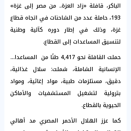
الباكر، قافلة «زاد العزة.. من مصر إلى غزة»
193، حاملة عدد من الشاحنات في اتجاه قطاع
غزة، وذلك في إطار دوره كآلية وطنية
لتنسيق المساعدات إلى القطاع.
حملت القافلة نحو 4,417 طنًا من المساعدات
الإنسانية الشاملة، شملت: سلال غذائية،
دقيق، مستلزمات طبية، مواد إغاثية، ومواد
بترولية لتشغيل المستشفيات والأماكن
الحيوية بالقطاع.
كما عزز الهلال الأحمر المصري مد أهالي