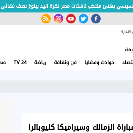
 يهنئ منتخب ناشئات مصر لكرة اليد ببلوغ نصف نهائي كأس ا
rss feed
instagram
youtube
twitter
facebook
لادارة
فة
تصاد
حوادث وقضايا
فن وثقافة
رياضة
TV 24
صحة
اراة الزمالك وسيراميكا كليوباترا