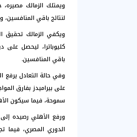
ويمتلك الزمالك مصيره، 
لنتائج باقي المنافسين، و
ويكفي الزمالك تحقيق الت
كليوباترا، ليحصل على د
باقي المنافسين.
على بيراميدز بفارق الموا
سموحة، فيما سيكون الأهل