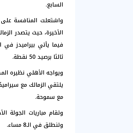
السابع.
واشتعلت المنافسة على ل
ثالثا برصيد 50 نقطة.
ويواجه الأهلي نظيره الم
يلتقي الزمالك مع سيراميك
مع سموحة.
وتنطلق في الـ8 مساء.