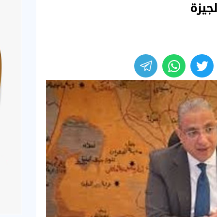
لجيزة