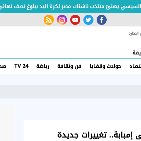
ي يهنئ منتخب ناشئات مصر لكرة اليد ببلوغ نصف نهائي كأس
rss feed
instagram
youtube
twitter
facebook
لادارة
فة
تصاد
حوادث وقضايا
فن وثقافة
رياضة
TV 24
صحة
إمبابة.. تغييرات جديدة