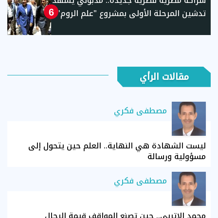
شراكة مصرية قطرية جديدة.. مدبولي يشهد
تدشين المرحلة الأولى بمشروع "علم الروم"
6
مقالات الرأي
مصطفى فكري
ليست الشهادة هي النهاية.. العلم حين يتحول إلى
مسؤولية ورسالة
مصطفى فكري
محمد الإتربي.. حين تصنع المواقف قيمة الرجال