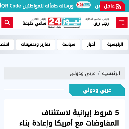
 المخالفين
عاجل
أسعار الأدوية تحت المجهر.. تفاصيل جديدة بشأن الـQR Code ورسالة طمأنة للمواطنين
رئيس مجلس الادارة
رئيس التحرير
رجب رزق
سامي خليفة
الرئيسية
أخبار
سياسة
تقارير وتحقيقات
اقتصا
الرئيسية
عربي ودولي
عربي ودولي
5 شروط إيرانية لاستئناف
المفاوضات مع أمريكا وإعادة بناء