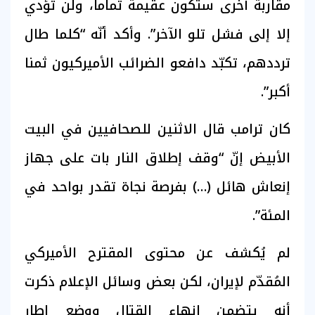
مقاربة أخرى ستكون عقيمة تماما، ولن تؤدي
إلا إلى فشل تلو الآخر”. وأكد أنّه “كلما طال
ترددهم، تكبّد دافعو الضرائب الأميركيون ثمنا
أكبر”.
كان ترامب قال الاثنين للصحافيين في البيت
الأبيض إنّ “وقف إطلاق النار بات على جهاز
إنعاش هائل (…) بفرصة نجاة تقدر بواحد في
المئة”.
لم يُكشف عن محتوى المقترح الأميركي
المُقدّم لإيران، لكن بعض وسائل الإعلام ذكرت
أنه يتضمن إنهاء القتال ووضع إطار