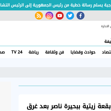
 يسلم رسالة خطية من رئيس الجمهورية إلى الرئيس التشادي
rss feed
instagram
youtube
twitter
facebook
لادارة
فة
تصاد
حوادث وقضايا
فن وثقافة
رياضة
TV 24
صحة
بقعة زيتية ببحيرة ناصر بعد غرق