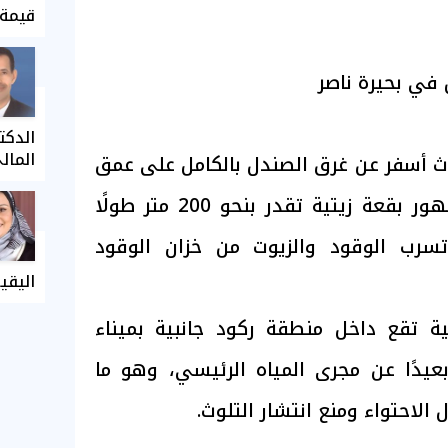
قيمة 
 في بحيرة ناصر
الدكت
المال
ث أسفر عن غرق الصندل بالكامل على عمق
يقترب من 15 مترًا، مع ظهور بقعة زيتية تقدر بنحو 200 متر طولًا
جة تسرب الوقود والزيوت من خزان الوقود
اليقي
ية تقع داخل منطقة ركود جانبية بميناء
عيدًا عن مجرى المياه الرئيسي، وهو ما
لاحتواء ومنع انتشار التلوث.