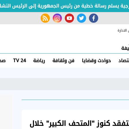
ة يسلم رسالة خطية من رئيس الجمهورية إلى الرئيس التشادي
rss feed
instagram
youtube
twitter
facebook
لادارة
فة
تصاد
حوادث وقضايا
فن وثقافة
رياضة
TV 24
صحة
فقد كنوز "المتحف الكبير" خلال