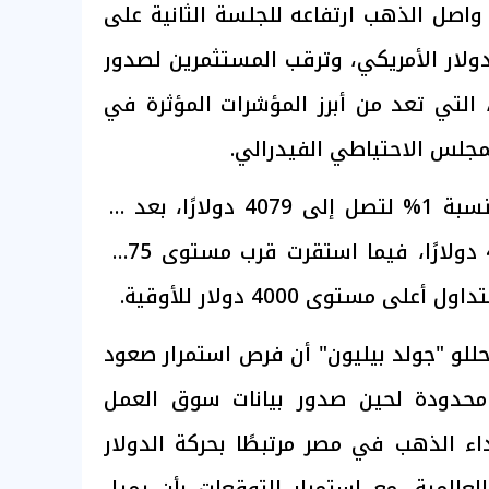
اصل الذهب ارتفاعه للجلسة الثانية على
لدولار الأمريكي، وترقب المستثمرين لصدور
، التي تعد من أبرز المؤشرات المؤثرة في
مجلس الاحتياطي الفيدرالي.
وسجلت الأوقية ارتفاعًا بنسبة 1% لتصل إلى 4079 دولارًا، بعد أن
بدأت التداولات عند 4038 دولارًا، فيما استقرت قرب مستوى 4075
ى مستوى 4000 دولار للأوقية.
للو "جولد بيليون" أن فرص استمرار صعود
 محدودة لحين صدور بيانات سوق العمل
داء الذهب في مصر مرتبطًا بحركة الدولار
العالمية، مع استمرار التوقعات بأن يميل