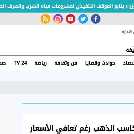
يتابع الموقف التنفيذي لمشروعات مياه الشرب والصرف الصحي
rss feed
instagram
youtube
twitter
facebook
لادارة
فة
تصاد
حوادث وقضايا
فن وثقافة
رياضة
TV 24
صحة
كاسب الذهب رغم تعافي الأسعار