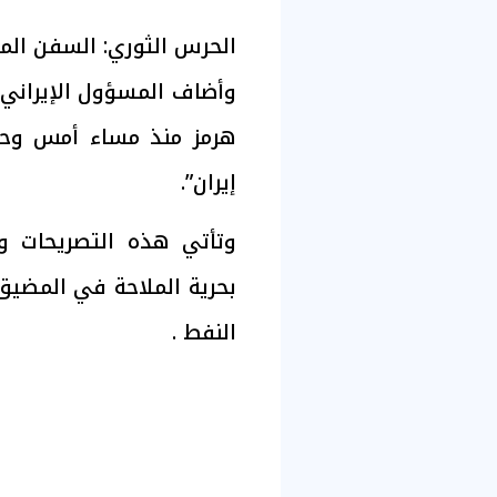
الحرس الثوري: السفن الم
هرمز منذ مساء أمس وحتى
إيران”.
وتأتي هذه التصريحات وس
بحرية الملاحة في المضيق،
النفط .