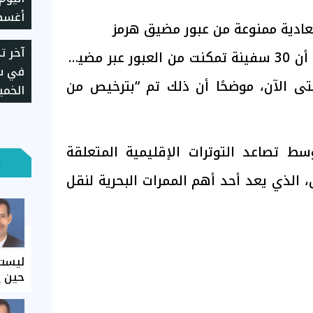
عادية ممنوعة من عبور مضيق هرمز
يسجل 5930 جن
آخر ت
وأضاف المسؤول الإيراني أن 30 سفينة تمكنت من العبور عبر مضيق
في سع
 الآن، موضحًا أن ذلك تم “بترخيص من
2026
ط تصاعد التوترات الإقليمية المتعلقة
 الذي يعد أحد أهم الممرات البحرية لنقل
ليست 
حين ي