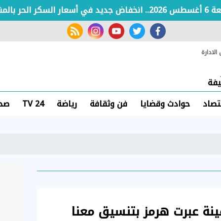
rss feed
instagram
youtube
twitter
facebook
لادارة
فة
تصاد
حوادث وقضايا
فن وثقافة
رياضة
TV 24
صحة
الثورى: 30 سفينة عبرت هرمز بتنسيق معنا