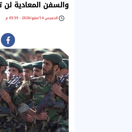
والسفن المعادية لن ت
الخميس 14/مايو/2026 - 05:59 م