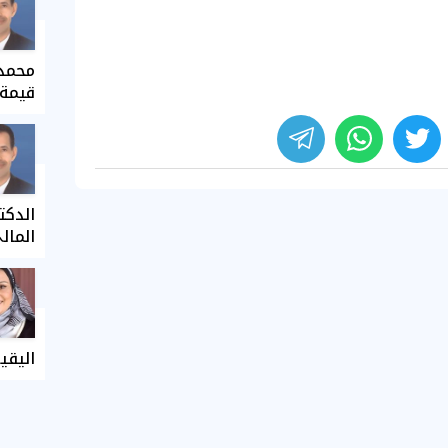
محمد 
قيمة 
الدكت
المال
اليقي