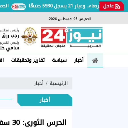
عاجل
. وعيار 21 يسجل 5930 جنيهًا
الجمعة 6 أغسطس 2026.. انخفاض جديد في أسعار السكر الحر بالمنافذ الحكومية: 25 جنيهًا للكيلو ابتداءً من الغد
الخميس 06 أغسطس 2026
رئيس مجلس ا
رجب رزق
رئيس التحرير
سامي خلي
أخبار
سياسة
تقارير وتحقيقات
اق
الرئيسية
أخبار
أخبار
الحرس 