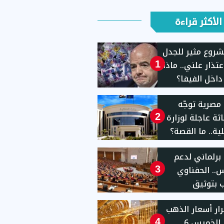
الأكثر قراءة
روع مثير للجدل
عتذار علني.. ماذا
1
اخل الفيفا؟
 مصرية توجّه
ثة عاجلة لوزارة
2
لية.. ما القصة؟
برلماني لدعم
.. الحفناوي
3
 بتوثيق
هاكات الإسرائيلية
ار أسعار الذهب
بة الاحتلال
اليوم الخميس 6
4