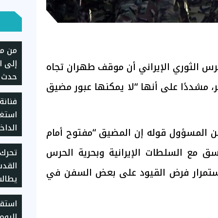
من مش
إلى ا
س الثوري الإيراني أن موقف طهران تجاه
حدث د
ر، مشددًا على أنها “لا يمكنها عبور مضيق
فنانة
استغا
الداخ
 عن المسؤول قوله إن المضيق “مفتوح أمام
ق مع السلطات الإيرانية وبحرية الحرس
تحرك 
القدس
استمرار فرض القيود على بعض السفن في
يطالب
الانت
استقر
ومحاس