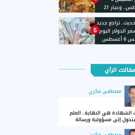
أغسطس.. وعيار 21
يهًا
حديث.. تراجع جديد
ر الدولار اليوم
5
الخميس 6 أغسطس
مقالات الرأي
مصطفى فكري
الشهادة هي النهاية.. العلم
تحول إلى مسؤولية ورسالة
مصطفى فكري