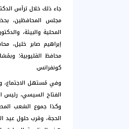
جاء ذلك خلال ترأس الدكت
مجلس المحافظين، بحضور
المحلية والبيئة، والدكتو
إبراهيم صابر خليل، محا
محافظ القليوبية؛ وبمُشا
كونفرانس.
وفي مُستهل الاجتماع، وج
الفتاح السيسي، رئيس ال
وكذا جموع الشعب المصر
الحجة، وقرب حلول عيد الأض