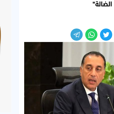
الضالة"