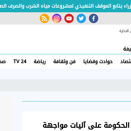
تابع الموقف التنفيذي لمشروعات مياه الشرب والصرف الصحي
rss feed
instagram
youtube
twitter
facebook
لادارة
فة
تصاد
حوادث وقضايا
فن وثقافة
رياضة
TV 24
صحة
الحكومة على آليات مواجهة