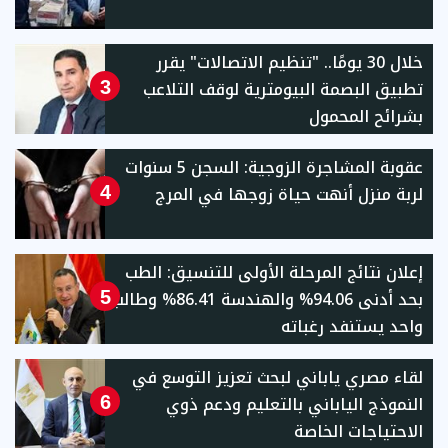
خلال 30 يومًا.. "تنظيم الاتصالات" يقرر
تطبيق البصمة البيومترية لوقف التلاعب
3
بشرائح المحمول
عقوبة المشاجرة الزوجية: السجن 5 سنوات
لربة منزل أنهت حياة زوجها في المرج
4
إعلان نتائج المرحلة الأولى للتنسيق: الطب
بحد أدنى 94.06% والهندسة 86.41% وطالب
5
واحد يستنفد رغباته
لقاء مصري ياباني لبحث تعزيز التوسع في
النموذج الياباني بالتعليم ودعم ذوي
6
الاحتياجات الخاصة