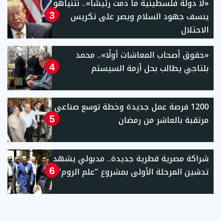
«لا دولة فلسطينية ما دمت رئيسًا».. نتنياهو
ينسف جهود السلام ويصر على تكريس
3
الاحتلال
«حقوق أصحاب المعاشات أولًا».. محمد
بلتاجي يطالب بحل أزمة السيستم
4
1200 فرصة عمل جديدة وخطة توسع صناعي
مرتقبة بالعاشر من رمضان
5
شراكة مصرية قطرية جديدة.. مدبولي يشهد
تدشين المرحلة الأولى بمشروع "علم الروم"
6