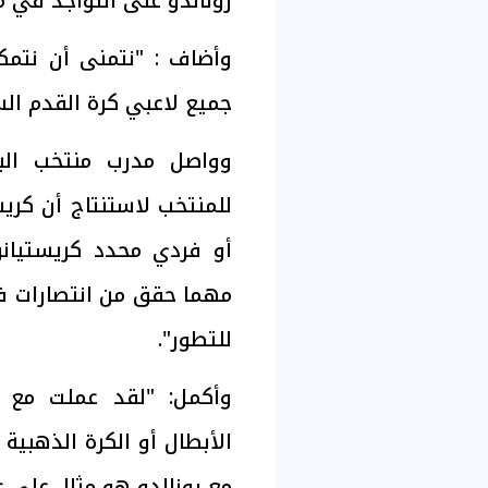
رونالدو على التواجد في مونديال 2030، لقد استحق 
وأضاف : "نتمنى أن نتمك
جميع لاعبي كرة القدم الش
وواصل مدرب منتخب البر
للمنتخب لاستنتاج أن كريس
أو فردي محدد كريستيانو
مهما حقق من انتصارات ف
للتطور".
وأكمل: "لقد عملت مع ال
الأبطال أو الكرة الذهبية
مع رونالدو هو مثال على ع