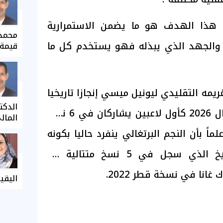
د هذا الهدف هو ما يضمن الاستمرارية
محمد 
 والجهد الذي يبذله فهو يستخدم كل ما
قيمة 
ريمه التقليدي ليونيل ميسي إنجازا تاريخيا
الدكت
الشهر المقبل في مونديال 2026 كأول لاعبين يشاركان في 6 نسخ
المال
اً بأن النجم البرتغالي ينفرد حاليا بكونه
اللاعب الوحيد في التاريخ الذي سجل في 5 نسخ متتالية من
غانا في نسخة قطر 2022.
اليقي