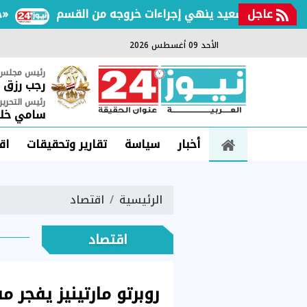
عاجل
جرعة من الأكشن والكوميديا.. أمير كرارة يستعد لـ«شغل كايرو»
الأحد 09 أغسطس 2026
رئيس مجلس ا
رجب رزق
رئيس التحرير
سامي خلي
أخبار
سياسة
تقارير وتحقيقات
اق
الرئيسية
اقتصاد
اقتصاد
روبرتو مارتينيز يفجر 