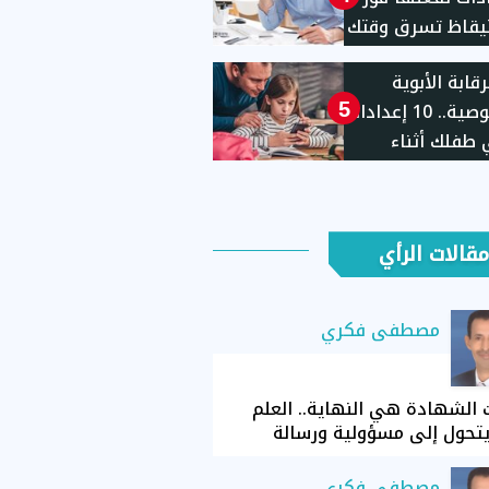
يقاظ تسرق وقتك
ل نشاطك
قابة الأبوية
للخصوصية.. 10 إعدادات
5
طفلك أثناء
ام الهاتف
مقالات الرأي
مصطفى فكري
الشهادة هي النهاية.. العلم
تحول إلى مسؤولية ورسالة
مصطفى فكري