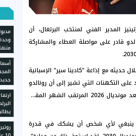
تينيز المدير الفني لمنتخب البرتغال، أن
مدبول
وحدة
لدو قادر على مواصلة العطاء والمشاركة
متنقل
الانتظ
أسعار
ال حديثه مع إذاعة "كادينا سير" الإسبانية
المجه
على التكهنات التي تشير إلى أن رونالدو
(41 عاما) سيعتزل دوليا بعد مونديال 2026 المرتقب الشهر المقبل
ارتفا
للموا
البرلم
يطالب
حاسمة
"لا ينبغي لأي شخص أن يشكك في قدرة
روتين
والتج
10 