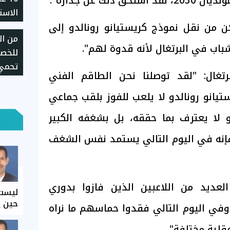
ذلك عن جدارة".
الاست
ن من نقل نموذج كريستيانو رونالدو إلى
وتقل
من الر
باب في البرتغال لأنه قدوة لهم".
تحمي 
تغال: "لقد توصلنا نحن الطاقم الفني
استخد
تيانو رونالدو لا يلعب للفوز بلقب جماعي
 لا يعترف بما حققه، بل بشغفه الكبير
إنه في اليوم التالي يستمد نفس الشغف
عديد من اللاعبين الذين فازوا بدوري
ليست 
حين ي
 وفي اليوم التالي فقدوا حماسهم ما نراه
قلية مختلفة".