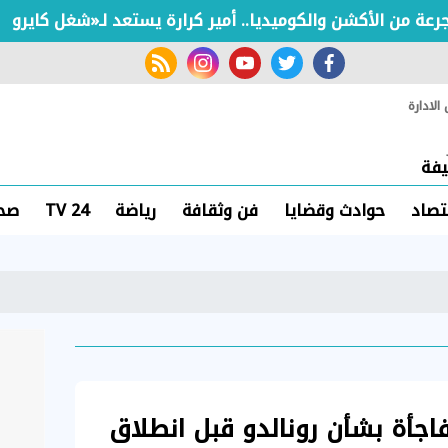
rss feed
instagram
youtube
twitter
facebook
لادارة
فة
تصاد
حوادث وقضايا
فن وثقافة
رياضة
TV 24
صحة
مفاجأة بشأن رونالدو قبل انطلاق