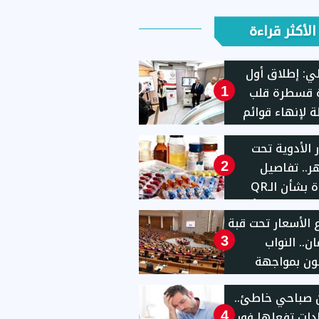
الأكثر قراءة
ي: إطلاق أول
 قسطرة قلب
1
ة لإنهاء قوائم
ار
 الأدوية تحت
ر.. تفاصيل
2
جديدة بشأن الـQR
Code ورسالة طمأنة
ع الأسعار تحت قبة
طنين
ان.. النواب
3
ون بمواجهة
 للمحتكرين
 صباحي خاطئ..
ار المخالفين
عادات تفعلها فور
4