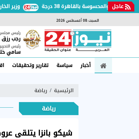
عاجل
فعة والمحسوسة بالقاهرة 38 درجة
وزير الخارجية
السبت 08 أغسطس 2026
رئيس مجلس ا
رجب رزق
رئيس التحرير
سامي خلي
أخبار
سياسة
تقارير وتحقيقات
اق
الرئيسية
رياضة
رياضة
شيكو بانزا يتلقى عروضً