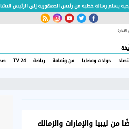
 يسلم رسالة خطية من رئيس الجمهورية إلى الرئيس التشادي
rss feed
instagram
youtube
twitter
facebook
لادارة
فة
تصاد
حوادث وقضايا
فن وثقافة
رياضة
TV 24
صحة
ا من ليبيا والإمارات والزمالك