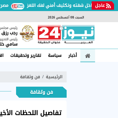
عاجل
سعيد داخل شقته وتكثيف أمني لفك اللغز
مصرع سيدة وإصابة 22 شخصاً في حادث سير 
السبت 08 أغسطس 2026
رئيس مجلس ا
رجب رزق
رئيس التحرير
سامي خلي
أخبار
سياسة
تقارير وتحقيقات
اق
الرئيسية
فن وثقافة
فن وثقافة
تفاصيل اللحظات الأخي