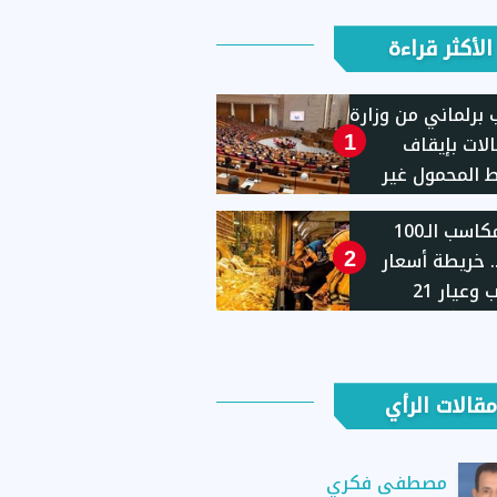
الأكثر قراءة
برلماني من وزارة
الات بإيقاف
1
المحمول غير
ثة
بعد مكاسب الـ100
. خريطة أسعار
2
الذهب وعيار 21
لة الأسبوعية
مقالات الرأي
مصطفى فكري