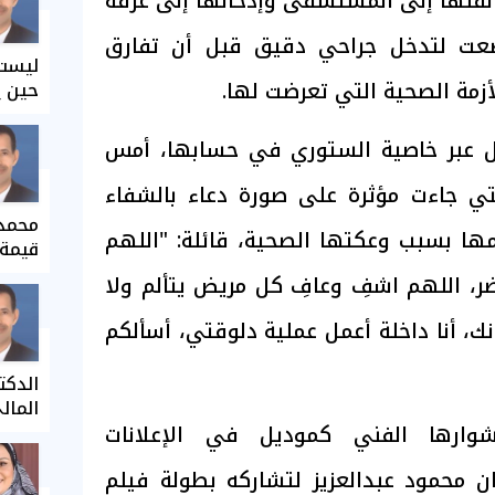
لها إلى المستشفى وإدخالها إلى غرفة
خضعت لتدخل جراحي دقيق قبل أن تفارق
ليست 
أزمة الصحية التي تعرضت لها.
حين ي
ل عبر خاصية الستوري في حسابها، أمس
التي جاءت مؤثرة على صورة دعاء بالشفاء
محمد 
ها بسبب وعكتها الصحية، قائلة: "اللهم
قيمة 
، اللهم اشفِ وعافِ كل مريض يتألم ولا
ك، أنا داخلة أعمل عملية دلوقتي، أسألكم
الدكت
المال
ارها الفني كموديل في الإعلانات
ن محمود عبدالعزيز لتشاركه بطولة فيلم