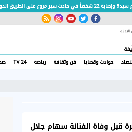
مروع على الطريق الدولي الساحلي بكفر الشيخ
rss feed
instagram
youtube
twitter
facebook
لادارة
فة
تصاد
حوادث وقضايا
فن وثقافة
رياضة
TV 24
صحة
رة قبل وفاة الفنانة سهام جلال