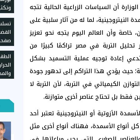
وزارة أن السياسات الزراعية الحالية تتجه
وتكثي
اللغز
 النيتروجينية، لما له من آثار سلبية على
تسلسل
، خاصة وأن العالم اليوم يتجه نحو تعزيز
القضا
صفحة
تحليل التربة في مصر تراكمًا كبيرًا من
بعد ت
الطقس
ستدعي إعادة توجيه عملية التسميد بشكل
الحرا
ة؛ حيث يؤدي هذا التراكم إلى تدهور جودة
والمح
38 درجة
لتوازن الكيميائي في التربة، لأن التربة لا
ن فقط بل تحتاج عناصر أخرى متوازنة.
سمدة الأزوتية أو النيتروجينية تعتبر أحد
كل أنواع الأسمدة، فهناك أنواع أخرى مثل
لعناصر الصغرى التي يجب مراعاتها في