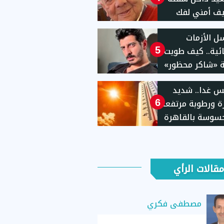
ف أمني لفك
 الأزمات
ئية.. كيف طويت
5
 «شاكر محظور»
نفيذ العقوبة؟
 غدا.. شديد
رة ورطوبة مرتفعة
6
سوسة بالقاهرة
مقالات الرأي
مصطفى فكري