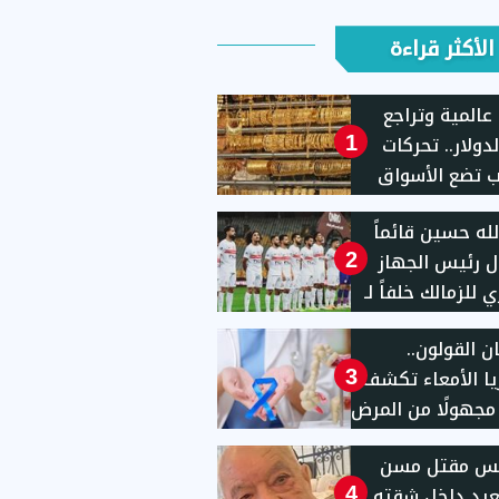
الأكثر قراءة
عالمية وتراجع
دولار.. تحركات
1
 تضع الأسواق
ية تحت المجهر
لله حسين قائماً
ل رئيس الجهاز
2
ي للزمالك خلفاً لـ
"
 القولون..
يا الأمعاء تكشف
3
ا مجهولًا من المرض
يس مقتل مسن
يد داخل شقته
4