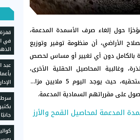
خرًا حول إلغاء صرف الأسمدة المدعمة،
قفزة 
في ال
صلاح الأراضي، أن منظومة توفير وتوزيع
الذهب
 بالكامل دون أي تغيير أو مساس لحصص
المصر
عبد ا
لذرة، وغالبية المحاصيل الحقلية الأخرى،
بأعما
لضمان وصول الدعم لمستحقيه، حيث يوجد اليوم 5 ملايين مزارع
الإدار
"تيتو
صول على مقرراتهم السمادية المدعمة.
سرطان
بكتير
ة المدعمة لمحاصيل القمح والأرز
جانبً
كوال
بورسع