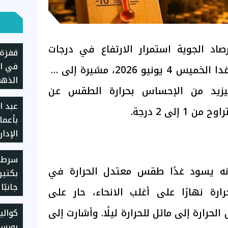
رصاد الجوية استمرار الارتفاع في درجات
قفزة 
في ال
الحرارة على أغلب الأنحاء غدا الخميس 4 يونيو 2026، مشيرة إلى أن
الذهب
يزيد من الإحساس بحرارة الطقس عن
المصر
عبد ا
إلى 2 درجة.
بأعما
الإدار
"تيتو
سرطان
نه يسود غدًا طقس معتدل الحرارة في
بكتير
جانبً
رارة نهارًا على أغلب الانحاء، حار على
لحرارة إلى مائل للحرارة ليلًا. وأشارت إلى
كوال
بورسع