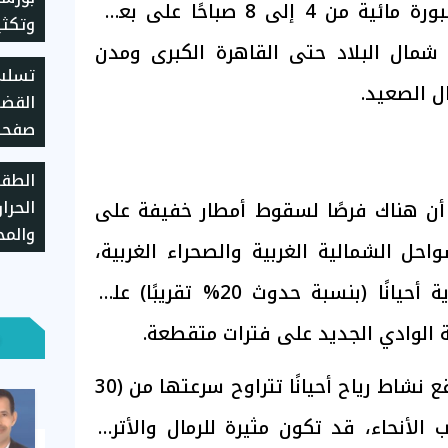
أنه من المتوقع نشاط شبورة مائية من 4 إلى 8 صباحًا على بعض
وتكثي
شمال البلاد حتى القاهرة الكبرى ومدن
اللغز
تسلسل
 الصعيد.
القضا
صفحة
بعد ت
الطقس
الحرا
 أن هناك فرصًا لسقوط أمطار خفيفة على
والمح
ل الشمالية الغربية والصحراء الغربية،
38 درجة
قد تكون متوسطة ورعدية أحيانًا (بنسبة حدوث 20% تقريبًا) على
الوادي الجديد على فترات متقطعة.
وأشارت إلى أنه من المتوقع نشاط رياح أحيانًا تتراوح سرعتها من (30
لب الأنحاء، قد تكون مثيرة للرمال والأتربة