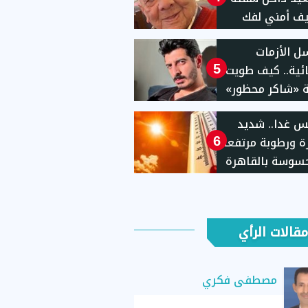
ف أمني لفك
 الأزمات
ئية.. كيف طويت
5
 «شاكر محظور»
نفيذ العقوبة؟
 غدا.. شديد
رة ورطوبة مرتفعة
6
سوسة بالقاهرة
مقالات الرأي
مصطفى فكري