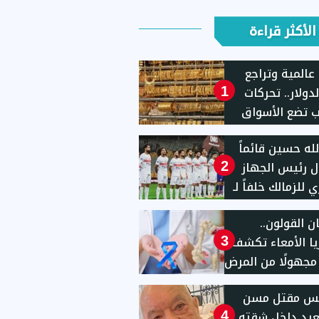
الأكثر قراءة
عالمية وتراجع
دولار.. تحركات
1
 تضع الأسواق
ية تحت المجهر
لله حسين قائماً
ل رئيس الجهاز
2
ي للزمالك خلفاً لـ
"
 القولون..
يا الأمعاء تكشف
3
ا مجهولًا من المرض
يس مقتل مسن
يد داخل شقته
4