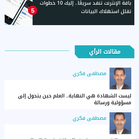
باقة الإنترنت تنفد سريعًا.. إليك 10 خطوات
تقلل استهلاك البيانات
5
مقالات الرأي
مصطفى فكري
ليست الشهادة هي النهاية.. العلم حين يتحول إلى
مسؤولية ورسالة
مصطفى فكري