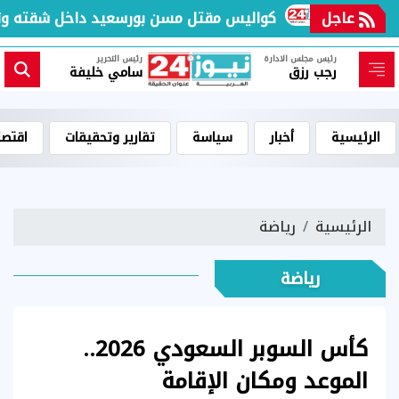
وبة؟
عاجل
كواليس مقتل مسن بورسعيد داخل شقته وتكثيف
رئيس مجلس الادارة
رئيس التحرير
رجب رزق
سامي خليفة
الرئيسية
أخبار
سياسة
تقارير وتحقيقات
اقتصا
الرئيسية
رياضة
رياضة
كأس السوبر السعودي 2026..
الموعد ومكان الإقامة